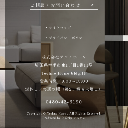
ご相談・お問い合わせ
・サイトマップ
・プライバシーポリシー
株式会社テクノホーム
埼玉県幸手市東1丁目1番11号
Techno Home bldg.1F
営業時間／9:00～18:00
定休日／毎週水曜（第2、第４火曜日）
0480-42-6190
Copyright © Techno Home . All Rights Reserved.
Produced by
D-Grip システム