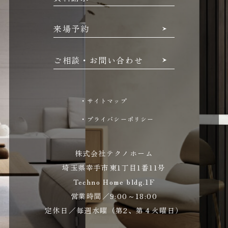
来場予約
ご相談・お問い合わせ
・サイトマップ
・プライバシーポリシー
株式会社テクノホーム
埼玉県幸手市東1丁目1番11号
Techno Home bldg.1F
営業時間／9:00～18:00
定休日／毎週水曜（第2、第４火曜日）